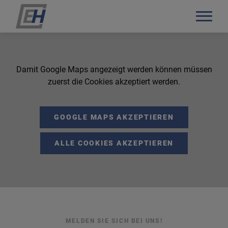
EH Systemtechnik
Salzburger Straße 7
A-5301 Eugendorf
Damit Google Maps angezeigt werden können müssen
zuerst die Cookies akzeptiert werden.
Tel.: +43 (6225) 28924
Mobil: +43 (664) 183 9308
E-Mail:
e.hatzl@eh-systemtechnik.at
GOOGLE MAPS AKZEPTIEREN
EH Systemtechnik DE GmbH
ALLE COOKIES AKZEPTIEREN
Schulstraße 9
D-83416 Saaldorf-Surheim
Mobil: +43 (664) 183 9308
E-Mail:
e.hatzl@eh-systemtechnik.de
MELDEN SIE SICH BEI UNS!