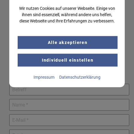
info@eh-systemtechnik.at
Wir nutzen Cookies auf unserer Webseite. Einige von
ihnen sind essenziell, während andere uns helfen,
diese Webseite und Ihre Erfahrungen zu verbessern.
EH Systemtechnik DE GmbH
Schulstraße 9
83416 Saaldorf-Surheim
Alle akzeptieren
Deutschland
+43 (664) 183 9308
Individuell einstellen
info@eh-systemtechnik.de
Externe Medien
Impressum
Datenschutzerklärung
Wenn Cookies von externen Medien akzeptiert
Bitte lassen Sie dieses Feld leer.
werden, bedarf der Zugriff auf externe Inhalte keiner
manuellen Zustimmung mehr.
Google Maps
Eingebettete Inhalte