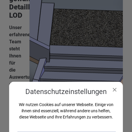
Detaillierungsgrad
LOD
Unser
erfahrenes
Team
steht
Ihnen
für
die
Auswertung
der
Datenschutz­einstellungen
Scandaten
zur
Wir nutzen Cookies auf unserer Webseite. Einige von
Verfügung
ihnen sind essenziell, während andere uns helfen,
und
diese Webseite und Ihre Erfahrungen zu verbessern.
stellt
sicher,