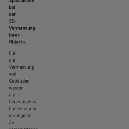
Spezialisten
bei
der
3D-
Vermessung
Ihres
Objekts.
Für
die
Vermessung
von
Gebäuden
werden
die
terrestrischen
Laserscanner
strategisch
an