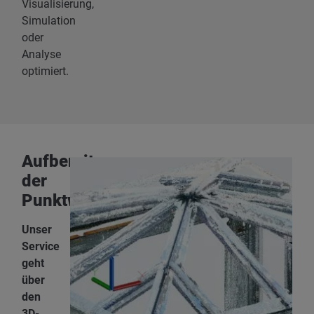
Visualisierung,
Simulation
oder
Analyse
optimiert.
Aufbereitung
der
Punktwolke
Unser
Service
geht
über
den
3D-