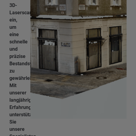
3D-
Laserscanner
ein,
um
eine
schnelle
und
präzise
Bestandsvermessung
zu
gewährleisten.
Mit
unserer
langjährigen
Erfahrung
unterstützen
Sie
unsere