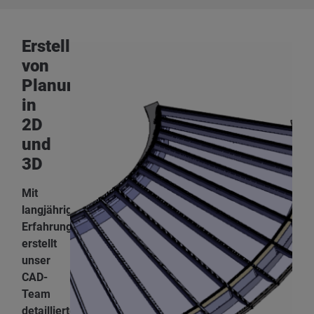
Erstellung
von
Planungsunterlagen
in
2D
und
3D
Mit
langjähriger
Erfahrung
erstellt
unser
CAD-
Team
detaillierte