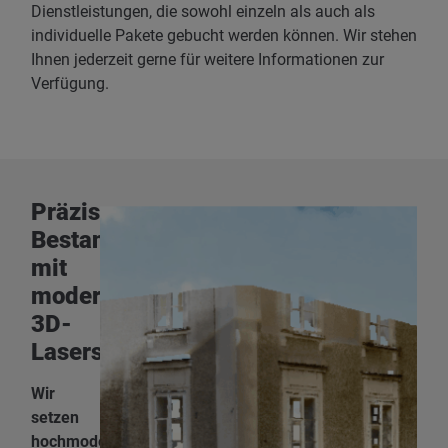
Dienstleistungen, die sowohl einzeln als auch als
individuelle Pakete gebucht werden können. Wir stehen
Ihnen jederzeit gerne für weitere Informationen zur
Verfügung.
Präzise
Bestandsvermessung
mit
modernster
3D-
Laserscantechnologie
Wir
setzen
hochmoderne