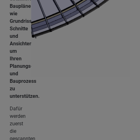
Baupläne
wie
Grundrisse,
Schnitte
und
Ansichten,
um
Ihren
Planungs-
und
Bauprozess
zu
unterstützen.
Dafür
werden
zuerst
die
gescannten